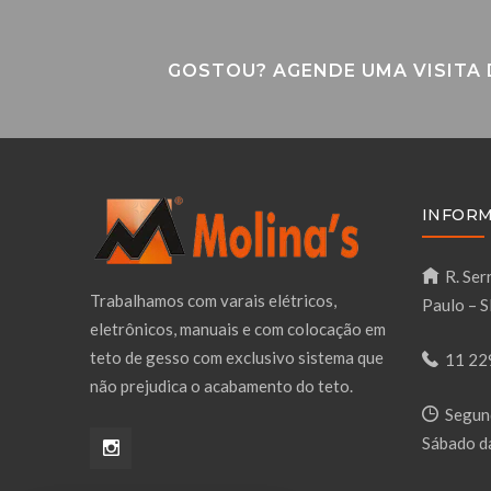
GOSTOU? AGENDE UMA VISITA
INFORM
R. Serr
Trabalhamos com varais elétricos,
Paulo – 
eletrônicos, manuais e com colocação em
teto de gesso com exclusivo sistema que
11 22
não prejudica o acabamento do teto.
Segund
Sábado d