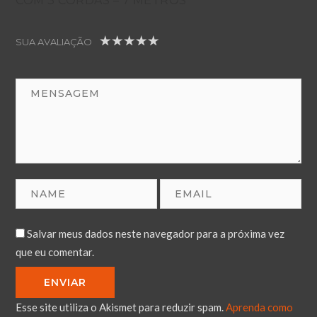
COM 3 CORDAS – 7 METROS”
SUA AVALIAÇÃO
1
2
3
4
5
Salvar meus dados neste navegador para a próxima vez
que eu comentar.
Esse site utiliza o Akismet para reduzir spam.
Aprenda como