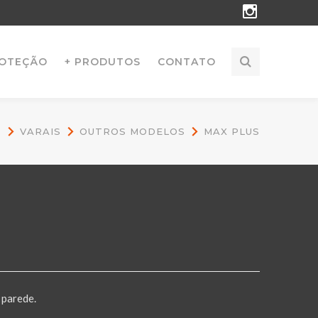
Instagr
Profile
ROTEÇÃO
+ PRODUTOS
CONTATO
S
VARAIS
OUTROS MODELOS
MAX PLUS
 parede.