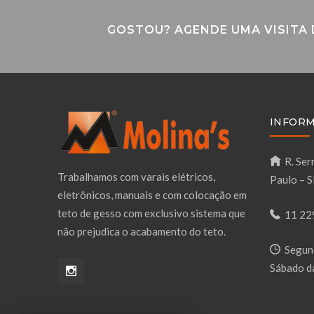
GOSTOU? AGENDE UMA VISITA
INFORM
R. Serr
Trabalhamos com varais elétricos,
Paulo – 
eletrônicos, manuais e com colocação em
teto de gesso com exclusivo sistema que
11 22
não prejudica o acabamento do teto.
Segund
Sábado d