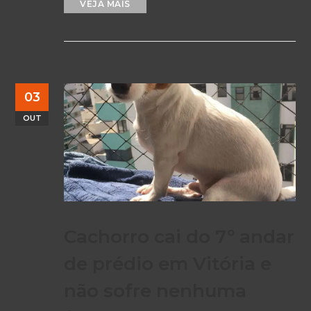
VEJA MAIS
03
OUT
Cachorro cai do 7º andar
de prédio em Vitória e
não sofre nenhuma