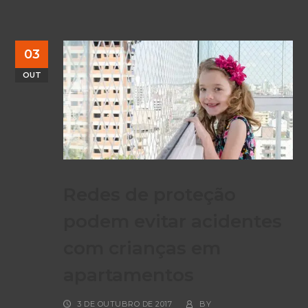
03
OUT
Redes de proteção
podem evitar acidentes
com crianças em
apartamentos
3 DE OUTUBRO DE 2017
BY