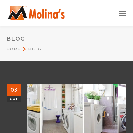
BLOG
HOME
BLOG
03
OUT