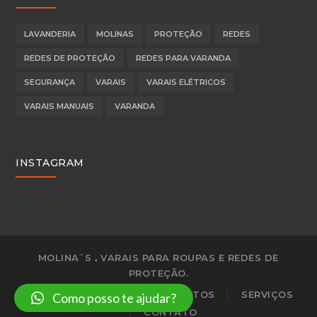
LAVANDERIA
MOLINAS
PROTEÇÃO
REDES
REDES DE PROTEÇÃO
REDES PARA VARANDA
SEGURANÇA
VARAIS
VARAIS ELÉTRICOS
VARAIS MANUAIS
VARANDA
INSTAGRAM
MOLINA`S
.
VARAIS PARA ROUPAS E REDES DE
PROTEÇÃO.
HOME
EMPRESA
PRODUTOS
SERVIÇOS
Como posso te ajudar?
CONTATO